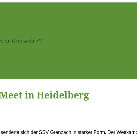
ein Grenzach e.V.
Meet in Heidelberg
räsentierte sich der SSV Grenzach in starker Form. Der Wettkam