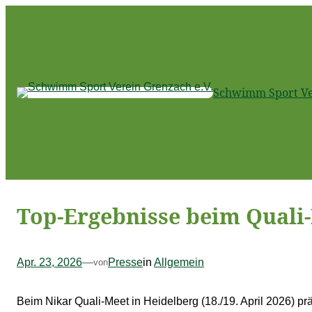
Zum
Inhalt
springen
Schwimm Sport Ver
Top-Ergebnisse beim Quali-
Apr. 23, 2026
—
Presse
in
Allgemein
von
Beim Nikar Quali-Meet in Heidelberg (18./19. April 2026) p