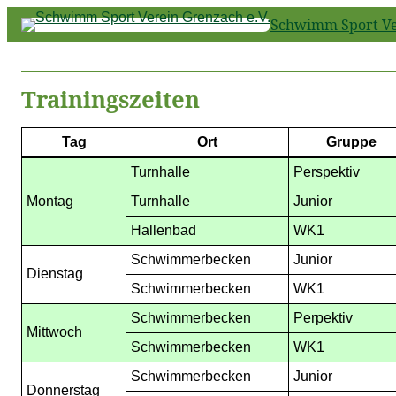
Schwimm Sport Ver
Trainingszeiten
Tag
Ort
Gruppe
Turnhalle
Perspektiv
Montag
Turnhalle
Junior
Hallenbad
WK1
Schwimmerbecken
Junior
Dienstag
Schwimmerbecken
WK1
Schwimmerbecken
Perpektiv
Mittwoch
Schwimmerbecken
WK1
Schwimmerbecken
Junior
Donnerstag