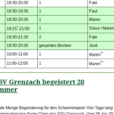
18:30-20:30
1
Fabi
18:30-19:30
1
Paul
19:30-20:30
1
Maren
*
1
Slava / Maren
19:15
-21:00
19:30-21:30
2
Fabi
19:30-20:30
gesamtes Becken
José
**
10:00-11:00
1
Maren
**
11:00-12:00
1
Maren
SV Grenzach begeistert 20
immer
 jede Menge Begeisterung für den Schwimmsport: Vier Tage lang
internationalen Swim Clinic des SSV Grenzach. Vom 26. bis 29. 